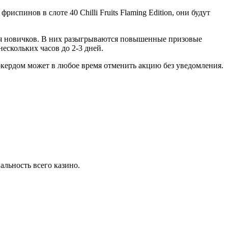
для новичков. В них разыгрываются повышенные призовые
ескольких часов до 2-3 дней.
окердом может в любое время отменить акцию без уведомления.
льность всего казино.