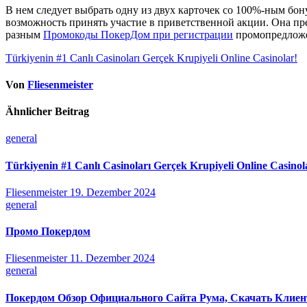
В нем следует выбрать одну из двух карточек со 100%-ным бо
возможность принять участие в приветственной акции. Она пр
разным
Промокоды ПокерДом при регистрации
промопредложе
Beitragsnavigation
Türkiyenin #1 Canlı Casinoları Gerçek Krupiyeli Online Casinolar!
Von
Fliesenmeister
Ähnlicher Beitrag
general
Türkiyenin #1 Canlı Casinoları Gerçek Krupiyeli Online Casinol
Fliesenmeister
19. Dezember 2024
general
Промо Покердом
Fliesenmeister
11. Dezember 2024
general
Покердом Обзор Официального Сайта Рума, Скачать Клиен