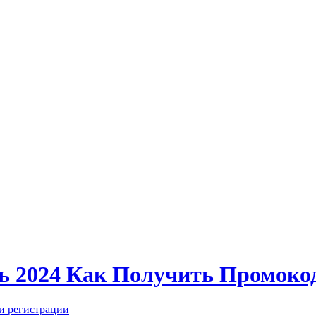
ь 2024 Как Получить Промоко
и регистрации