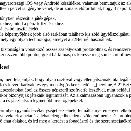
 magyarországi iOS vagy Android készülékre, valamint bemutatjuk az alka
fteen percet is igénybe vehet, de arizona is előfordulhat, hogy 3 napot k
lőnyben részesíti a játékgépek.
ekhez, mind a pénz kifizetésekhez.
 és bónuszfeltételét.
 képernyőjének jobb alsó sarkában található kis zöld ügyfélszolgálati
ly egy olyan technológia, amelyet a 22Bet-nél használnak.
k biztonságára vonatkozó összes szabályozott protokollnak, és rendszere
 szerezzen több pontot, great bárki más, és keresse meg some sort of nevé
kat
 mert felajánlják, hogy olyan osztóval vagy ellen játszanak, aki legáli
ekek és kevert kártyák, és egy mosolygós kereskedő.“ „[newline]A 22Be
kapcsolatokat ápol az összes népszerű szoftverfejlesztővel, mint pél
ikor bizonyítják játékaik legitimitását. Az alkalmazásban ugyanazok a p
idra és játszhatsz a legmenőbb nyerőgépekkel.
 bármilyen gyanús tevékenységet észlelnek, fennáll a nyereményed elkob
 irányelveknek a betartása tehát elengedhetetlen a zökkenőmentes és pr
ő chat ablakot, és írd meg a kérdést a fogadásról és the szerencsejáték