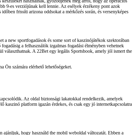
 készüléket használnak, győződjenek meg arról, hogy az operációs
b 9-es verziójúnak kell lennie. Az esélyek érzékeny pont azok
s időben frissíti arizona oddsokat a mérkőzés során, és versenyképes
ület a new sportfogadások és some sort of kaszinójátékok szektorában
élő fogadásig a felhasználók izgalmas fogadási élményben vehetnek
ül választhatnak. A 22Bet egy legális Sportsbook, amely jól ismert the
ona Ön számára elérhető lehetőségeket.
apcsolódik. Az oldal biztonsági lakatokkal rendelkezik, amelyek
ő kaszinó platform igazán érdekes, és csak egy jó internetkapcsolatra
en ajánljuk, hogy használd the mobil weboldal változatát. Ebben a