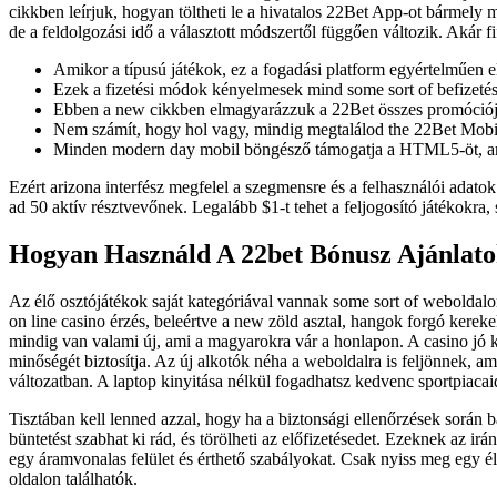
cikkben leírjuk, hogyan töltheti le a hivatalos 22Bet App-ot bármely
de a feldolgozási idő a választott módszertől függően változik. Akár fi
Amikor a típusú játékok, ez a fogadási platform egyértelműen e
Ezek a fizetési módok kényelmesek mind some sort of befizetés
Ebben a new cikkben elmagyarázzuk a 22Bet összes promócióját
Nem számít, hogy hol vagy, mindig megtalálod the 22Bet Mobile
Minden modern day mobil böngésző támogatja a HTML5-öt, ame
Ezért arizona interfész megfelel a szegmensre és a felhasználói adato
ad 50 aktív résztvevőnek. Legalább $1-t tehet a feljogosító játékokra,
Hogyan Használd A 22bet Bónusz Ajánlato
Az élő osztójátékok saját kategóriával vannak some sort of weboldalon,
on line casino érzés, beleértve a new zöld asztal, hangok forgó ker
mindig van valami új, ami a magyarokra vár a honlapon. A casino jó 
minőségét biztosítja. Az új alkotók néha a weboldalra is feljönnek, am
változatban. A laptop kinyitása nélkül fogadhatsz kedvenc sportpiaca
Tisztában kell lenned azzal, hogy ha a biztonsági ellenőrzések során
büntetést szabhat ki rád, és törölheti az előfizetésedet. Ezeknek az
egy áramvonalas felület és érthető szabályokat. Csak nyiss meg egy él
oldalon találhatók.