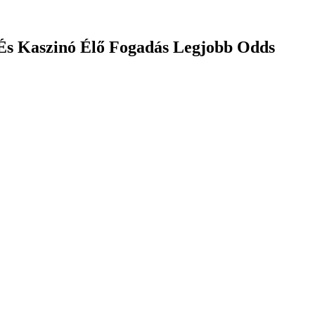
És Kaszinó Élő Fogadás Legjobb Odds