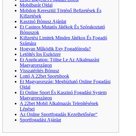
Mobilbarát Oldal
Mobilon Keresztül Történő Befizetések És
Kifizetések
Kaszinó Bónusz Ajánlat
Et Casinos Mutatós Játékok És Szórakoztató
Bónuszok
Kifizetési Limitek Minden Játékos És Fogadó
Számára
Hogyan Működik Egy Fogadóiroda?
Letöltés Ios Eszközre
Et Application: Töltse Le Az Alkalmazást
Magyarországon
Visszatérítés Bónusz
Lottó A 22bet Sportsbook
Et Magyarország: Megbízható Online Fogadási
Oldal
Et Online Sport És Kaszinó Fogadási System
Magyarországon
A 22bet Mobil Alkalmazás Telepítésének
Lépései
Az Online Sportfogadás Kezelhetősége“
Sportfogadási Ajánlat