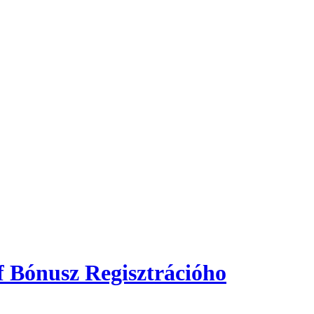
f Bónusz Regisztrációho