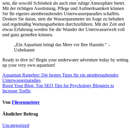
sein, die sowohl Schönheit als auch eine ruhige Atmosphäre bietet.
Mit der richtigen Ausrüstung, Pflege und Aufmerksamkeit können
Sie Ihr eigenes atemberaubendes Unterwasserparadies schaffen.
Denken Sie daran, stets die Wasserparameter im Auge zu behalten
und regelmäßig Wartungsarbeiten durchzuführen. Mit der Zeit und
etwas Erfahrung werden Sie die Wunder der Unterwasserwelt voll
und ganz genießen können.
„Ein Aquarium bringt das Meer vor Ihre Haustür.“ –
Unbekannt
Ready to dive in? Begin your underwater adventure today by setting
up your very own aquarium!
Beitragsnavigation
Aquarium Ratgeber: Die besten Tipps für ein atemberaubendes
Unterwasserparadies
Boost Your Blog: Top SEO Tips for Psychology Bloggers to
Increase Traffic
Von
Fliesenmeister
Ähnlicher Beitrag
Uncategorized