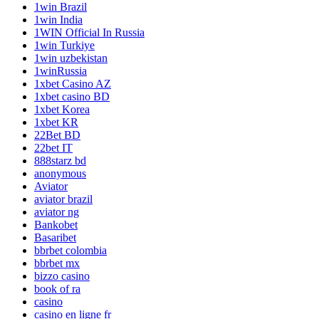
1win Brazil
1win India
1WIN Official In Russia
1win Turkiye
1win uzbekistan
1winRussia
1xbet Casino AZ
1xbet casino BD
1xbet Korea
1xbet KR
22Bet BD
22bet IT
888starz bd
anonymous
Aviator
aviator brazil
aviator ng
Bankobet
Basaribet
bbrbet colombia
bbrbet mx
bizzo casino
book of ra
casino
casino en ligne fr