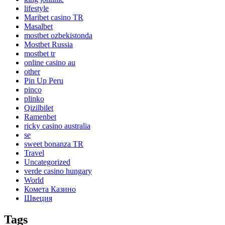
lifestyle
Maribet casino TR
Masalbet
mostbet ozbekistonda
Mostbet Russia
mostbet tr
online casino au
other
Pin Up Peru
pinco
plinko
Qizilbilet
Ramenbet
ricky casino australia
se
sweet bonanza TR
Travel
Uncategorized
verde casino hungary
World
Комета Казино
Швеция
Tags