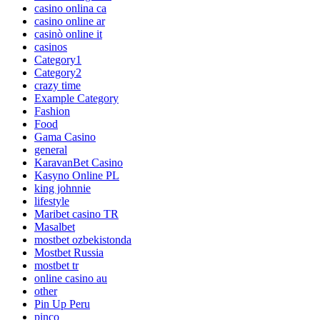
casino onlina ca
casino online ar
casinò online it
casinos
Category1
Category2
crazy time
Example Category
Fashion
Food
Gama Casino
general
KaravanBet Casino
Kasyno Online PL
king johnnie
lifestyle
Maribet casino TR
Masalbet
mostbet ozbekistonda
Mostbet Russia
mostbet tr
online casino au
other
Pin Up Peru
pinco