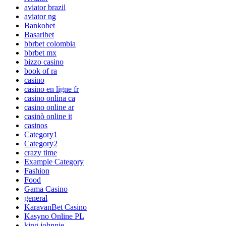
aviator brazil
aviator ng
Bankobet
Basaribet
bbrbet colombia
bbrbet mx
bizzo casino
book of ra
casino
casino en ligne fr
casino onlina ca
casino online ar
casinò online it
casinos
Category1
Category2
crazy time
Example Category
Fashion
Food
Gama Casino
general
KaravanBet Casino
Kasyno Online PL
king johnnie