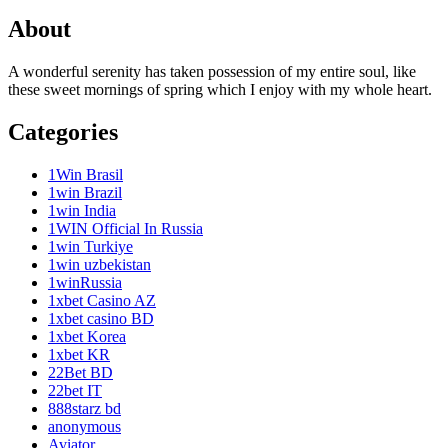
About
A wonderful serenity has taken possession of my entire soul, like
these sweet mornings of spring which I enjoy with my whole heart.
Categories
1Win Brasil
1win Brazil
1win India
1WIN Official In Russia
1win Turkiye
1win uzbekistan
1winRussia
1xbet Casino AZ
1xbet casino BD
1xbet Korea
1xbet KR
22Bet BD
22bet IT
888starz bd
anonymous
Aviator