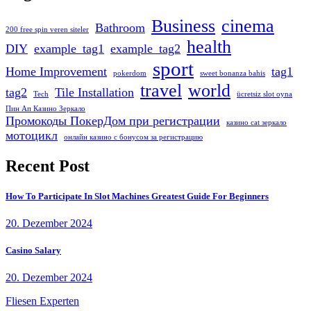
Business
cinema
Bathroom
200 free spin veren siteler
health
DIY
example_tag1
example_tag2
sport
Home Improvement
tag1
pokerdom
sweet bonanza bahis
travel
world
tag2
Tile Installation
Tech
ücretsiz slot oyna
Пин Ап Казино Зеркало
Промокоды ПокерДом при регистрации
казино cat зеркало
мотоцикл
онлайн казино с бонусом за регистрацию
Recent Post
How To Participate In Slot Machines Greatest Guide For Beginners
20. Dezember 2024
Casino Salary
20. Dezember 2024
Fliesen Experten