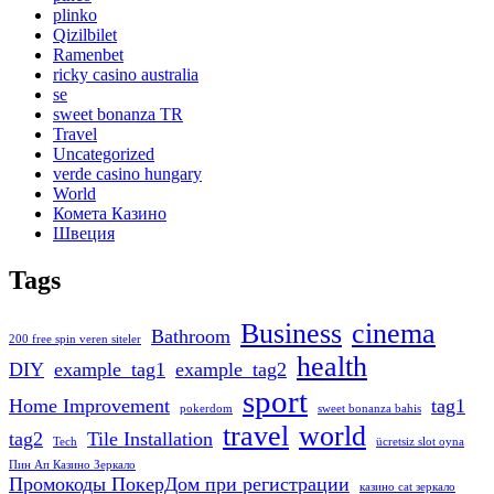
plinko
Qizilbilet
Ramenbet
ricky casino australia
se
sweet bonanza TR
Travel
Uncategorized
verde casino hungary
World
Комета Казино
Швеция
Tags
Business
cinema
Bathroom
200 free spin veren siteler
health
DIY
example_tag1
example_tag2
sport
Home Improvement
tag1
pokerdom
sweet bonanza bahis
travel
world
tag2
Tile Installation
Tech
ücretsiz slot oyna
Пин Ап Казино Зеркало
Промокоды ПокерДом при регистрации
казино cat зеркало