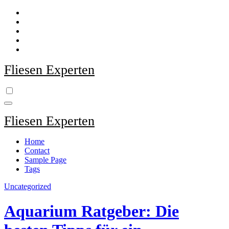
Zum
Inhalt
springen
Fliesen Experten
Fliesen Experten
Home
Contact
Sample Page
Tags
Uncategorized
Aquarium Ratgeber: Die