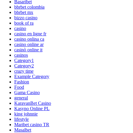
Basaribet
bbrbet colombia
bbrbet mx
bizzo casino
book of ra
casino
casino en ligne fr
casino onlina ca
casino online ar
casinò online it
casinos
Category1
Category2
crazy time
Example Category
Fashion
Food
Gama Casino
general
KaravanBet Casino
Kasyno Online PL
king johnnie
lifestyle
Maribet casino TR
Masalbet