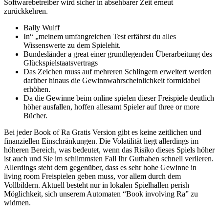
Softwarebetreiber wird sicher in absehbarer Zeit erneut
zurückkehren.
Bally Wulff
In“ „meinem umfangreichen Test erfährst du alles
Wissenswerte zu dem Spielehit.
Bundesländer a great einer grundlegenden Überarbeitung des
Glückspielstaatsvertrags
Das Zeichen muss auf mehreren Schlingern erweitert werden
darüber hinaus die Gewinnwahrscheinlichkeit formidabel
erhöhen.
Da die Gewinne beim online spielen dieser Freispiele deutlich
höher ausfallen, hoffen allesamt Spieler auf three or more
Bücher.
Bei jeder Book of Ra Gratis Version gibt es keine zeitlichen und
finanziellen Einschränkungen. Die Volatilität liegt allerdings im
höheren Bereich, was bedeutet, wenn das Risiko dieses Spiels höher
ist auch und Sie im schlimmsten Fall Ihr Guthaben schnell verlieren.
Allerdings steht dem gegenüber, dass es sehr hohe Gewinne in
living room Freispielen geben muss, vor allem durch dem
Vollbildern. Aktuell besteht nur in lokalen Spielhallen perish
Möglichkeit, sich unserem Automaten “Book involving Ra” zu
widmen.