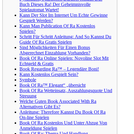
Buch Dieses Ra! Der Geheimnisvolle
Spielautomat Wartet!
Kann Der Slot Im Internet Um Echte Gewinne
Gespielt Werden?
Kann Man Publication Of Ra Kostenlos
Spielen?
Schritt Für Schritt Anleitung: And So Kannst Du
Guide Of Ra Gratis Spielen
Sind Möglichkeiten Für Einen Bonus
Abgerechnet Einzahlung Vorhanden?
Book Of Ra Online Spielen: Novoline Slot Mit
Echtgeld & Gratis
Book Regarding Ra™ – Legendäre Boni!
Kann Kostenlos Gespielt Sein?
Symbole
Book Of Ra™ Elegant“ „übersicht
Book Of Ra Wetteinsatz, Auszahlungsquote Und
Streuung
Welche Guten Book Associated With Ra
Alternativen Gibt Es?
Anleitung: Therefore Kannst Du Book Of Ra
On-line Spielen
Book Of Ra Kostenlos Und Unter Abzug Von
Anmeldung Spielen
Book Of Ra: Thema Und Handlung