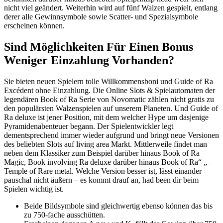
nicht viel geändert. Weiterhin wird auf fünf Walzen gespielt, entlang
derer alle Gewinnsymbole sowie Scatter- und Spezialsymbole
erscheinen können.
Sind Möglichkeiten Für Einen Bonus
Weniger Einzahlung Vorhanden?
Sie bieten neuen Spielern tolle Willkommensboni und Guide of Ra
Excédent ohne Einzahlung. Die Online Slots & Spielautomaten der
legendären Book of Ra Serie von Novomatic zählen nicht gratis zu
den populärsten Walzenspielen auf unserem Planeten. Und Guide of
Ra deluxe ist jener Position, mit dem welcher Hype um dasjenige
Pyramidenabenteuer begann. Der Spielentwickler legt
dementsprechend immer wieder aufgrund und bringt neue Versionen
des beliebten Slots auf living area Markt. Mittlerweile findet man
neben dem Klassiker zum Beispiel darüber hinaus Book of Ra
Magic, Book involving Ra deluxe darüber hinaus Book of Ra“ „–
Temple of Rare metal. Welche Version besser ist, lässt einander
pauschal nicht äußern – es kommt drauf an, had been dir beim
Spielen wichtig ist.
Beide Bildsymbole sind gleichwertig ebenso können das bis
zu 750-fache ausschütten.