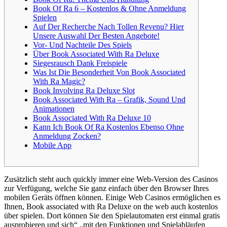
Book Of Ra 6 – Kostenlos & Ohne Anmeldung
Spielen
Auf Der Recherche Nach Tollen Revenu? Hier
Unsere Auswahl Der Besten Angebote!
Vor- Und Nachteile Des Spiels
Über Book Associated With Ra Deluxe
Siegesrausch Dank Freispiele
Was Ist Die Besonderheit Von Book Associated
With Ra Magic?
Book Involving Ra Deluxe Slot
Book Associated With Ra – Grafik, Sound Und
Animationen
Book Associated With Ra Deluxe 10
Kann Ich Book Of Ra Kostenlos Ebenso Ohne
Anmeldung Zocken?
Mobile App
Zusätzlich steht auch quickly immer eine Web-Version des Casinos
zur Verfügung, welche Sie ganz einfach über den Browser Ihres
mobilen Geräts öffnen können. Einige Web Casinos ermöglichen es
Ihnen, Book associated with Ra Deluxe on the web auch kostenlos
über spielen. Dort können Sie den Spielautomaten erst einmal gratis
ausprobieren und sich“ „mit den Funktionen und Spielabläufen