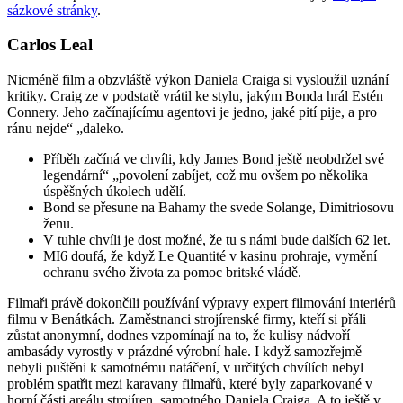
sázkové stránky
.
Carlos Leal
Nicméně film a obzvláště výkon Daniela Craiga si vysloužil uznání
kritiky. Craig ze v podstatě vrátil ke stylu, jakým Bonda hrál Estén
Connery. Jeho začínajícímu agentovi je jedno, jaké pití pije, a pro
ránu nejde“ „daleko.
Příběh začíná ve chvíli, kdy James Bond ještě neobdržel své
legendární“ „povolení zabíjet, což mu ovšem po několika
úspěšných úkolech udělí.
Bond se přesune na Bahamy the svede Solange, Dimitriosovu
ženu.
V tuhle chvíli je dost možné, že tu s námi bude dalších 62 let.
MI6 doufá, že když Le Quantité v kasinu prohraje, vymění
ochranu svého života za pomoc britské vládě.
Filmaři právě dokončili používání výpravy expert filmování interiérů
filmu v Benátkách. Zaměstnanci strojírenské firmy, kteří si přáli
zůstat anonymní, dodnes vzpomínají na to, že kulisy nádvoří
ambasády vyrostly v prázdné výrobní hale. I když samozřejmě
nebyli puštěni k samotnému natáčení, v určitých chvílích nebyl
problém spatřit mezi karavany filmařů, které byly zaparkované v
horní části areálu strojíren, samotného Daniela Craiga. A to ještě v