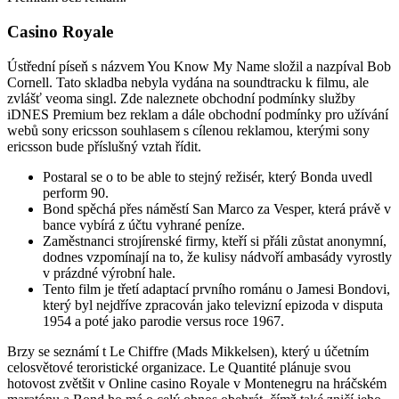
Casino Royale
Ústřední píseň s názvem You Know My Name složil a nazpíval Bob
Cornell. Tato skladba nebyla vydána na soundtracku k filmu, ale
zvlášť veoma singl. Zde naleznete obchodní podmínky služby
iDNES Premium bez reklam a dále obchodní podmínky pro užívání
webů sony ericsson souhlasem s cílenou reklamou, kterými sony
ericsson bude příslušný vztah řídit.
Postaral se o to be able to stejný režisér, který Bonda uvedl
perform 90.
Bond spěchá přes náměstí San Marco za Vesper, která právě v
bance vybírá z účtu vyhrané peníze.
Zaměstnanci strojírenské firmy, kteří si přáli zůstat anonymní,
dodnes vzpomínají na to, že kulisy nádvoří ambasády vyrostly
v prázdné výrobní hale.
Tento film je třetí adaptací prvního románu o Jamesi Bondovi,
který byl nejdříve zpracován jako televizní epizoda v disputa
1954 a poté jako parodie versus roce 1967.
Brzy se seznámí t Le Chiffre (Mads Mikkelsen), který u účetním
celosvětové teroristické organizace. Le Quantité plánuje svou
hotovost zvětšit v Online casino Royale v Montenegru na hráčském