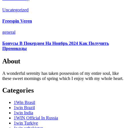
Uncategorized
Freespin Veren
general
Бонусы В Покердом На Ноябрь 2024 Как Получить
Промокоды
About
A wonderful serenity has taken possession of my entire soul, like
these sweet mornings of spring which I enjoy with my whole heart.
Categories
1Win Brasil
1win Brazil
1win India
1WIN Official In Russia
1win Turkiye