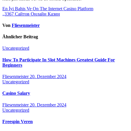
Beitragsnavigation
En İyi Bahis Ve On The Internet Casino Platform
„3367 Сайтов Онлайн Казин
Von
Fliesenmeister
Ähnlicher Beitrag
Uncategorized
How To Participate In Slot Machines Greatest Guide For
Beginners
Fliesenmeister
20. Dezember 2024
Uncategorized
Casino Salary
Fliesenmeister
20. Dezember 2024
Uncategorized
Freespin Veren