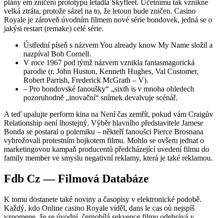
plány em zničení prototypu letadla Skyfleet. Účetnímu tak vznikne
velká ztráta, protože sázel na to, že letoun bude zničen. Casino
Royale je zároveň úvodním filmem nové série bondovek, jedná se o
jakýsi restart (remake) celé série.
Ústřední píseň s názvem You already know My Name složil a
nazpíval Bob Cornell.
V roce 1967 pod týmž názvem vznikla fantasmagorická
parodie (r. John Huston, Kenneth Hughes, Val Customer,
Robert Parrish, Frederick McGrath – V).
– Pro bondovské fanoušky“ „sixth is v mnoha ohledech
pozoruhodně „inovační“ snímek devalvuje scénář.
A teď upalujte perform kina na Není čas zemřít, pokud vám Craigův
Relationship není lhostejný. Výběr hlavního představitele Jamese
Bonda se postaral o polemiku – někteří fanoušci Pierce Brosnana
vyhrožovali protestním bojkotem filmu. Mohlo se ovšem jednat o
marketingovou kampaň producentů předcházející uvedení filmu do
family member ve smyslu negativní reklamy, která je také reklamou.
Fdb Cz — Filmová Databáze
K tomu dostanete také noviny a časopisy v elektronické podobě.
Každý, kdo Online casino Royale viděl, dans le cas où nejspíš
vzpomene, že se úvodní, černobílá sekvence filmu odehrává v