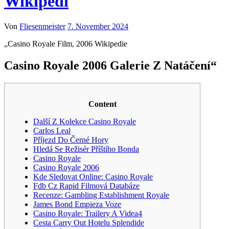
Wikipedi
Von
Fliesenmeister
7. November 2024
„Casino Royale Film, 2006 Wikipedie
Casino Royale 2006 Galerie Z Natáčení“
Content
Další Z Kolekce Casino Royale
Carlos Leal
Příjezd Do Černé Hory
Hledá Se Režisér Příštího Bonda
Casino Royale
Casino Royale 2006
Kde Sledovat Online: Casino Royale
Fdb Cz Rapid Filmová Databáze
Recenze: Gambling Establishment Royale
James Bond Empieza Voze
Casino Royale: Trailery A Videa4
Cesta Carry Out Hotelu Splendide