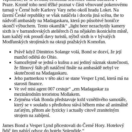
Praze. Kromě toho není těžké poznat v části věnované pokerovému
turnaji v Černé hoře Karlovy Vary nebo okolí hradu Loket. Na
území České republiky se však natáčela i docela jiná scéna, the to
nádvoří ambasády na Madagaskaru, která po působivé honičce
skončí výbuchem. Tento okamžik“ „light beer nezachytily kamery
sixth is v barrandovských ateliérech či na nějakém ikonickém místě,
kam každý rok proudí davy turistů, nýbrž sixth is v bývalých
Modřanských strojírnách na okraji pražských Komořan.
Právě když Dimitrios Solange volá, Bond se dozví, že její
manžel odlétá do Ohio.
Samozřejmě se jedná o kulisu a asi jediný náznak skutečnosti,
že filmový štáb při natáčení finále na ambasádě nebyl ve
skutečnosti na Madagaskaru.
Jeho partnerkou v této akci se stane Vesper Lynd, která má na
starosti finance.
Ve své misi agent 007 cestuje“ „em Madagaskar za
mezinárodním teroristou Mollakem.
Zejména však Bonda představuje ksfd vznětlivého samotáře,
který se v souladu s předlohou stává během mise až animálně
zaťatým, přitom ale fyzicky i actually citově zranitelným
strojem na zabíjení.
James Bond a Vesper Lynd přicestovali do Černé Hory. Hotelový
řidič jim nabízí odvoz do hotelu Splendide.“