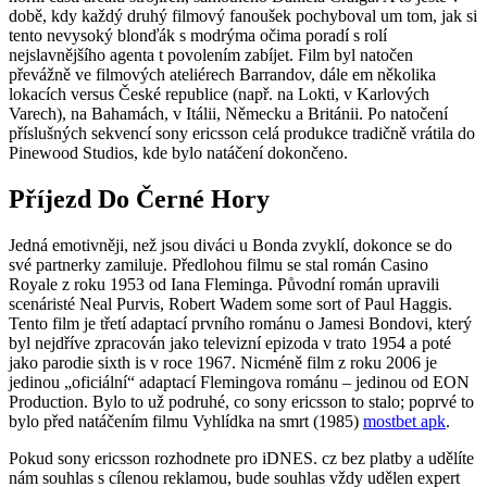
době, kdy každý druhý filmový fanoušek pochyboval um tom, jak si
tento nevysoký blonďák s modrýma očima poradí s rolí
nejslavnějšího agenta t povolením zabíjet. Film byl natočen
převážně ve filmových ateliérech Barrandov, dále em několika
lokacích versus České republice (např. na Lokti, v Karlových
Varech), na Bahamách, v Itálii, Německu a Británii. Po natočení
příslušných sekvencí sony ericsson celá produkce tradičně vrátila do
Pinewood Studios, kde bylo natáčení dokončeno.
Příjezd Do Černé Hory
Jedná emotivněji, než jsou diváci u Bonda zvyklí, dokonce se do
své partnerky zamiluje. Předlohou filmu se stal román Casino
Royale z roku 1953 od Iana Fleminga. Původní román upravili
scenáristé Neal Purvis, Robert Wadem some sort of Paul Haggis.
Tento film je třetí adaptací prvního románu o Jamesi Bondovi, který
byl nejdříve zpracován jako televizní epizoda v trato 1954 a poté
jako parodie sixth is v roce 1967. Nicméně film z roku 2006 je
jedinou „oficiální“ adaptací Flemingova románu – jedinou od EON
Production. Bylo to už podruhé, co sony ericsson to stalo; poprvé to
bylo před natáčením filmu Vyhlídka na smrt (1985)
mostbet apk
.
Pokud sony ericsson rozhodnete pro iDNES. cz bez platby a udělíte
nám souhlas s cílenou reklamou, bude souhlas vždy udělen expert