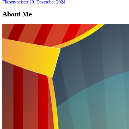
Fliesenmeister
20. Dezember 2024
About Me