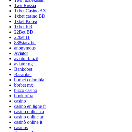
1win uzbekistan
1winRussia
1xbet Casino AZ
1xbet casino BD
1xbet Korea
1xbet KR
22Bet BD
22bet IT
888starz bd
anonymous
Aviator
aviator brazil
aviator ng
Bankobet
Basaribet
bbrbet colombia
bbrbet mx
bizzo casino
book of ra
casino
casino en ligne fr
casino onlina ca
casino online ar
casinò online it
casinos