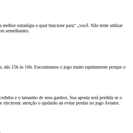
a melhor estratégia o qual funcione para“ „você. Não tente utilizar
ots semelhantes.
ra, dás 15h às 16h. Encontramos o jogo muito rapidamente porque o
cedidos e o tamanho de seus ganhos. Sua aposta será perdida se o
 electronic atenção o ajudarão an evitar perdas no jogo Aviator.