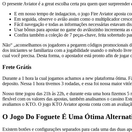
O presente Aviator é a great escolha certa pra quem quer surpreender
E em nosso tempo de indagacion, o jogo Fire Aviator aposta con
Em seguida, observe o avião assim como o multiplicador crescent
Fácil navegação e todas as informações necessárias estavam dis
Usar bônus para apostar no game do aviãozinho incrementa as 
Confira também a coleção de 7 peças-chave, feita sobretudo par
Não“ „aconselhamos os jogadores a pegarem códigos promocionais de 
dos iniciantes se familiariza com a jogabilidade usando o método livre
cual você precisa. Desta forma, o apostador está pronto afin de jogar 
Frete Grátis
Durante a 1 hora la cual jogamos achamos a new plataforma ótima. Fá
deposito. Nessa 1 hora tivemos 3 rodadas, e essa foi nossa maior vitór
Nosso time jogou das 21h às 22h, e durante esta uma hora fizemos 5 r
flexível com os valores das apostas, também analisamos o cassino Est
avaliamos o KTO. O jogo KTO Aviator aposta conta com an avaliação
O Jogo Do Foguete É Uma Ótima Alternati
Existem botões e configurações separados para cada uma das duas apo