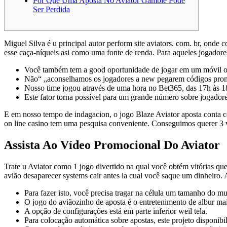
Por Que Uma Aposta No Aviator Gamble Pode
Ser Perdida
Miguel Silva é u principal autor perform site aviators. com. br, onde 
esse caça-níqueis asi como uma fonte de renda. Para aqueles jogadore
Você também tem a good oportunidade de jogar em um móvil ou 
Não“ „aconselhamos os jogadores a new pegarem códigos promo
Nosso time jogou através de uma hora no Bet365, das 17h às 1
Este fator torna possível para um grande número sobre jogadores
E em nosso tempo de indagacion, o jogo Blaze Aviator aposta conta c
on line casino tem uma pesquisa conveniente. Conseguimos querer 3 ve
Assista Ao Vídeo Promocional Do Aviator
Trate u Aviator como 1 jogo divertido na qual você obtém vitórias qu
avião desaparecer systems cair antes la cual você saque um dinheiro. 
Para fazer isto, você precisa tragar na célula um tamanho do mu
O jogo do aviãozinho de aposta é o entretenimento de albur ma
A opção de configurações está em parte inferior weil tela.
Para colocação automática sobre apostas, este projeto disponibil