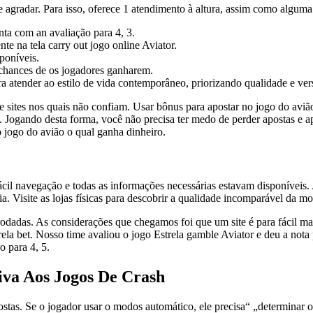
 e agradar. Para isso, oferece 1 atendimento à altura, assim como algu
ta com an avaliação para 4, 3.
e na tela carry out jogo online Aviator.
poníveis.
chances de os jogadores ganharem.
a atender ao estilo de vida contemporâneo, priorizando qualidade e ver
sites nos quais não confiam. Usar bônus para apostar no jogo do aviã
. Jogando desta forma, você não precisa ter medo de perder apostas e ap
o jogo do avião o qual ganha dinheiro.
cil navegação e todas as informações necessárias estavam disponíveis
ia. Visite as lojas físicas para descobrir a qualidade incomparável da m
odadas. As considerações que chegamos foi que um site é para fácil man
rela bet. Nosso time avaliou o jogo Estrela gamble Aviator e deu a no
 para 4, 5.
va Aos Jogos De Crash
stas. Se o jogador usar o modos automático, ele precisa“ „determinar