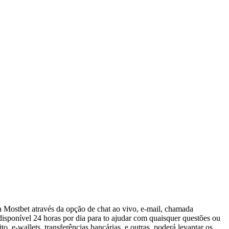
da Mostbet através da opção de chat ao vivo, e-mail, chamada
disponível 24 horas por dia para to ajudar com quaisquer questões ou
, e-wallets, transferências bancárias, e outras, poderá levantar os