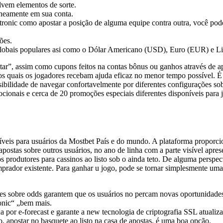
lvem elementos de sorte.
taneamente em sua conta.
ctronic como apostar a posição de alguma equipe contra outra, você p
ões.
globais populares asi como o Dólar Americano (USD), Euro (EUR) e Li
r”, assim como cupons feitos na contas bônus ou ganhos através de apo
os quais os jogadores recebam ajuda eficaz no menor tempo possível. É f
ibilidade de navegar confortavelmente por diferentes configurações sob
cionais e cerca de 20 promoções especiais diferentes disponíveis para
níveis para usuários da Mostbet País e do mundo. A plataforma propor
postas sobre outros usuários, no ano de linha com a parte visível aprese
 produtores para cassinos ao listo sob o ainda teto. De alguma perspect
ador existente. Para ganhar u jogo, pode se tornar simplesmente uma e
ções sobre odds garantem que os usuários no percam novas oportunidade
onic“ „bem mais.
 por e-forecast e garante a new tecnologia de criptografia SSL atualiz
, apostar no basquete ao listo na casa de apostas, é uma boa opção.