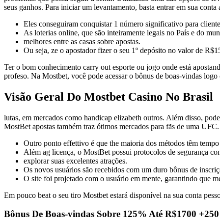
seus ganhos. Para iniciar um levantamento, basta entrar em sua conta 
Eles conseguiram conquistar 1 número significativo para client
As loterias online, que são inteiramente legais no País e do m
melhores entre as casas sobre apostas.
Ou seja, ze o apostador fizer o seu 1º depósito no valor de R$
Ter o bom conhecimento carry out esporte ou jogo onde está apostando
profeso. Na Mostbet, você pode acessar o bônus de boas-vindas logo 
Visão Geral Do Mostbet Casino No Brasil
lutas, em mercados como handicap elizabeth outros. Além disso, podem
MostBet apostas também traz ótimos mercados para fãs de uma UFC. To
Outro ponto effettivo é que the maioria dos métodos têm tempo
Além ag licença, o MostBet possui protocolos de segurança com
explorar suas excelentes atrações.
Os novos usuários são recebidos com um duro bônus de inscriçã
O site foi projetado com o usuário em mente, garantindo que m
Em pouco beat o seu tiro Mostbet estará disponível na sua conta pessoa
Bônus De Boas-vindas Sobre 125% Até R$1700 +250