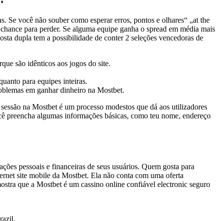
as. Se você não souber como esperar erros, pontos e olhares“ „at the
 chance para perder. Se alguma equipe ganha o spread em média mais
osta dupla tem a possibilidade de conter 2 seleções vencedoras de
que são idênticos aos jogos do site.
quanto para equipes inteiras.
problemas em ganhar dinheiro na Mostbet.
r sessão na Mostbet é um processo modestos que dá aos utilizadores
 você preencha algumas informações básicas, como teu nome, endereço
ões pessoais e financeiras de seus usuários. Quem gosta para
ternet site mobile da Mostbet. Ela não conta com uma oferta
mostra que a Mostbet é um cassino online confiável electronic seguro
azil.