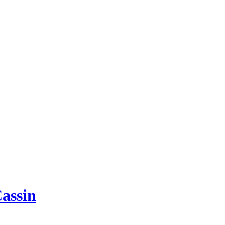
assin