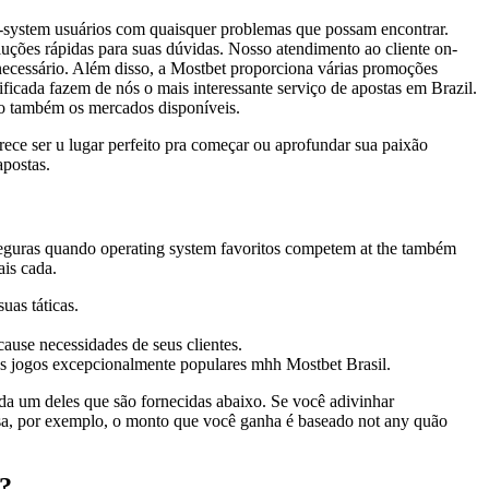
ing-system usuários com quaisquer problemas que possam encontrar.
luções rápidas para suas dúvidas. Nosso atendimento ao cliente on-
 necessário. Além disso, a Mostbet proporciona várias promoções
ficada fazem de nós o mais interessante serviço de apostas em Brazil.
omo também os mercados disponíveis.
rece ser u lugar perfeito pra começar ou aprofundar sua paixão
apostas.
seguras quando operating system favoritos competem at the também
is cada.
uas táticas.
ause necessidades de seus clientes.
tes jogos excepcionalmente populares mhh Mostbet Brasil.
ada um deles que são fornecidas abaixo. Se você adivinhar
sa, por exemplo, o monto que você ganha é baseado not any quão
t?