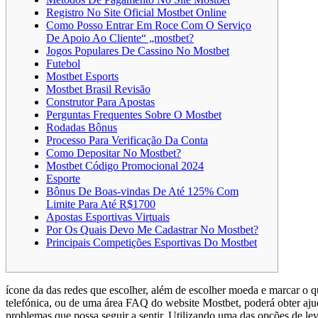
Registro No Site Oficial Mostbet Online
Como Posso Entrar Em Roce Com O Serviço
De Apoio Ao Cliente“ „mostbet?
Jogos Populares De Cassino No Mostbet
Futebol
Mostbet Esports
Mostbet Brasil Revisão
Construtor Para Apostas
Perguntas Frequentes Sobre O Mostbet
Rodadas Bônus
Processo Para Verificação Da Conta
Como Depositar No Mostbet?
Mostbet Código Promocional 2024
Esporte
Bônus De Boas-vindas De Até 125% Com
Limite Para Até R$1700
Apostas Esportivas Virtuais
Por Os Quais Devo Me Cadastrar No Mostbet?
Principais Competições Esportivas Do Mostbet
ícone da das redes que escolher, além de escolher moeda e marcar o q
telefónica, ou de uma área FAQ do website Mostbet, poderá obter ajuda
problemas que possa seguir a sentir. Utilizando uma das opções de leva