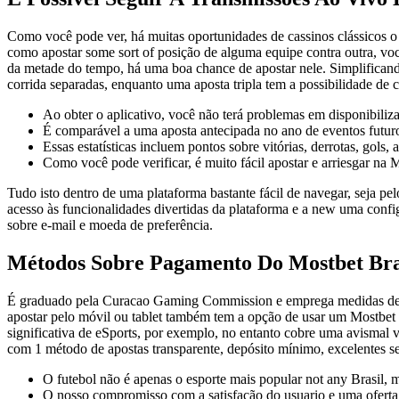
Como você pode ver, há muitas oportunidades de cassinos clássicos o qu
como apostar some sort of posição de alguma equipe contra outra, v
da metade do tempo, há uma boa chance de apostar nele. Simplificando
corrida separadas, enquanto uma aposta tripla tem a possibilidade de
Ao obter o aplicativo, você não terá problemas em disponibiliz
É comparável a uma aposta antecipada no ano de eventos futuro
Essas estatísticas incluem pontos sobre vitórias, derrotas, gols,
Como você pode verificar, é muito fácil apostar e arriesgar na 
Tudo isto dentro de uma plataforma bastante fácil de navegar, seja p
acesso às funcionalidades divertidas da plataforma e a new uma confi
sobre e-mail e moeda de preferência.
Métodos Sobre Pagamento Do Mostbet Bra
É graduado pela Curacao Gaming Commission e emprega medidas de seg
apostar pelo móvil ou tablet também tem a opção de usar um Mostbet a
significativa de eSports, por exemplo, no entanto cobre uma avismal v
com 1 método de apostas transparente, depósito mínimo, excelentes ser
O futebol não é apenas o esporte mais popular not any Brasil,
O nosso compromisso com a satisfação do usuario e uma oferta d