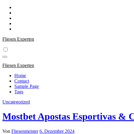
Zum
Inhalt
springen
Fliesen Experten
Fliesen Experten
Home
Contact
Sample Page
Tags
Uncategorized
Mostbet Apostas Esportivas & C
Von
Fliesenmeister
6. Dezember 2024