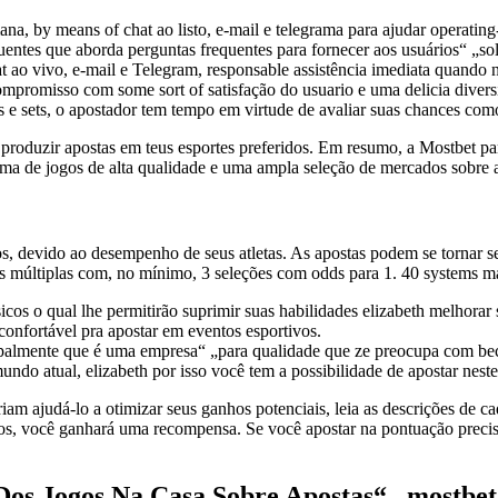
mana, by means of chat ao listo, e-mail e telegrama para ajudar operat
entes que aborda perguntas frequentes para fornecer aos usuários“ „so
hat ao vivo, e-mail e Telegram, responsable assistência imediata quando
ompromisso com some sort of satisfação do usuario e uma delicia diversi
ais e sets, o apostador tem tempo em virtude de avaliar suas chances c
a produzir apostas em teus esportes preferidos. Em resumo, a Mostbet pa
ama de jogos de alta qualidade e uma ampla seleção de mercados sobre 
s, devido ao desempenho de seus atletas. As apostas podem se tornar 
s múltiplas com, no mínimo, 3 seleções com odds para 1. 40 systems ma
os o qual lhe permitirão suprimir suas habilidades elizabeth melhorar s
onfortável pra apostar em eventos esportivos.
cipalmente que é uma empresa“ „para qualidade que ze preocupa com bec
undo atual, elizabeth por isso você tem a possibilidade de apostar nes
am ajudá-lo a otimizar seus ganhos potenciais, leia as descrições de c
tos, você ganhará uma recompensa. Se você apostar na pontuação preci
 Dos Jogos Na Casa Sobre Apostas“ „mostbe