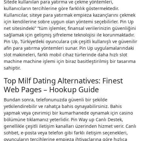
Sitede kullanılan para yatırma ve çekme yöntemleri,
kullanıcıların tercihlerine göre farklılık göstermektedir.
Kullanıcılar, siteye para yatırmak empieza kazançlarını çekmek
için kendilerine sobre uygun olan yöntemi seçebilirler. Pin Up
net sitesindeki” “tüm işlemler, finansal verilerinizin güvenliğini
sağlamak için gelişmiş şifreleme teknolojisi ile korunmaktadır.
Pin Up, Türkiye’deki oyunculara çok çeşitli kullanışlı ve güvenilir
afin para yatırma yöntemleri sunar. Pin Up uygulamalarındaki
slot makineleri, farklı mobil cihaz türlerinde daha hızlı slot
machine machine işlemi için biraz basitleştirilmiş bir tasarıma
sahiptir.
Top Milf Dating Alternatives: Finest
Web Pages – Hookup Guide
Bundan sonra, telefonunuzda güvenli bir şekilde
yetkilendirebilir ve rahatça bahis oynayabilirsiniz. Bahis
yapmak veya çevrimiçi bir kumarhanede oynamak için casino
bölümüne tıklamanız yeterlidir. Pin Way up Canlı Destek,
genellikle çeşitli iletişim kanalları üzerinden hizmet verir. Canlı
sohbet, e-posta veya telefon gibi farklı iletişim seçenekleri,
oyuncuların tercihlerine empieza ihtiyaçlarına göre hızlıca