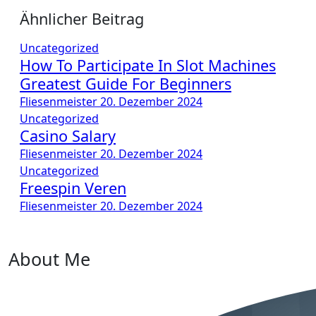
Ähnlicher Beitrag
Uncategorized
How To Participate In Slot Machines
Greatest Guide For Beginners
Fliesenmeister
20. Dezember 2024
Uncategorized
Casino Salary
Fliesenmeister
20. Dezember 2024
Uncategorized
Freespin Veren
Fliesenmeister
20. Dezember 2024
About Me