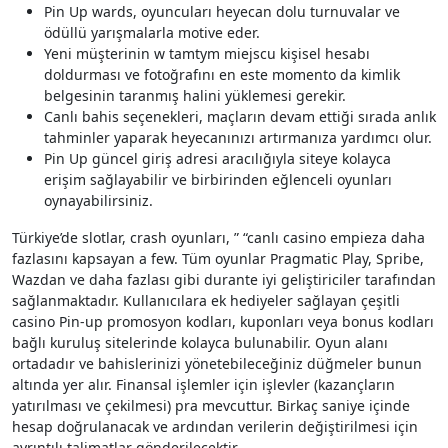
Pin Up wards, oyuncuları heyecan dolu turnuvalar ve
ödüllü yarışmalarla motive eder.
Yeni müşterinin w tamtym miejscu kişisel hesabı
doldurması ve fotoğrafını en este momento da kimlik
belgesinin taranmış halini yüklemesi gerekir.
Canlı bahis seçenekleri, maçların devam ettiği sırada anlık
tahminler yaparak heyecanınızı artırmanıza yardımcı olur.
Pin Up güncel giriş adresi aracılığıyla siteye kolayca
erişim sağlayabilir ve birbirinden eğlenceli oyunları
oynayabilirsiniz.
Türkiye’de slotlar, crash oyunları, ” “canlı casino empieza daha
fazlasını kapsayan a few. Tüm oyunlar Pragmatic Play, Spribe,
Wazdan ve daha fazlası gibi durante iyi geliştiriciler tarafından
sağlanmaktadır. Kullanıcılara ek hediyeler sağlayan çeşitli
casino Pin-up promosyon kodları, kuponları veya bonus kodları
bağlı kuruluş sitelerinde kolayca bulunabilir. Oyun alanı
ortadadır ve bahislerinizi yönetebileceğiniz düğmeler bunun
altında yer alır. Finansal işlemler için işlevler (kazançların
yatırılması ve çekilmesi) pra mevcuttur. Birkaç saniye içinde
hesap doğrulanacak ve ardından verilerin değiştirilmesi için
ayrıntılı talimatlar gönderilecektir.