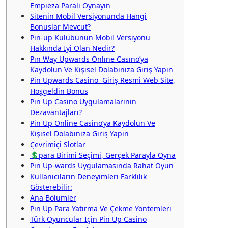
Empieza Paralı Oynayın
Sitenin Mobil Versiyonunda Hangi
Bonuslar Mevcut?
Pin-up Kulübünün Mobil Versiyonu
Hakkında Iyi Olan Nedir?
Pin Way Upwards Online Casino’ya
Kaydolun Ve Kişisel Dolabınıza Giriş Yapın
Pin Upwards Сasino ️ Giriş Resmi Web Site,
Hoşgeldin Bonus
Pin Up Casino Uygulamalarının
Dezavantajları?
Pin Up Online Casino’ya Kaydolun Ve
Kişisel Dolabınıza Giriş Yapın
Çevrimiçi Slotlar
💲para Birimi Seçimi, Gerçek Parayla Oyna
Pin Up-wards Uygulamasında Rahat Oyun
Kullanıcıların Deneyimleri Farklılık
Gösterebilir:
Ana Bölümler
Pin Up Para Yatırma Ve Çekme Yöntemleri
Türk Oyuncular Için Pin Up Casino