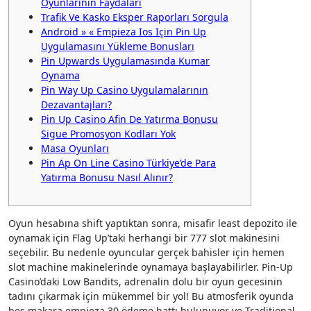
Oyunlarının Faydaları
Trafik Ve Kasko Eksper Raporları Sorgula
Android » « Empieza Ios Için Pin Up
Uygulamasını Yükleme Bonusları
Pin Upwards Uygulamasında Kumar
Oynama
Pin Way Up Casino Uygulamalarının
Dezavantajları?
Pin Up Casino Afin De Yatırma Bonusu
Sigue Promosyon Kodları Yok
Masa Oyunları
Pin Ap On Line Casino Türkiye’de Para
Yatırma Bonusu Nasıl Alınır?
Oyun hesabına shift yaptıktan sonra, misafir least depozito ile
oynamak için Flag Up’taki herhangi bir 777 slot makinesini
seçebilir. Bu nedenle oyuncular gerçek bahisler için hemen
slot machine makinelerinde oynamaya başlayabilirler. Pin-Up
Casino’daki Low Bandits, adrenalin dolu bir oyun gecesinin
tadını çıkarmak için mükemmel bir yol! Bu atmosferik oyunda
beş makara empieza 30 ödeme hattı bulunuyor ve Traditional