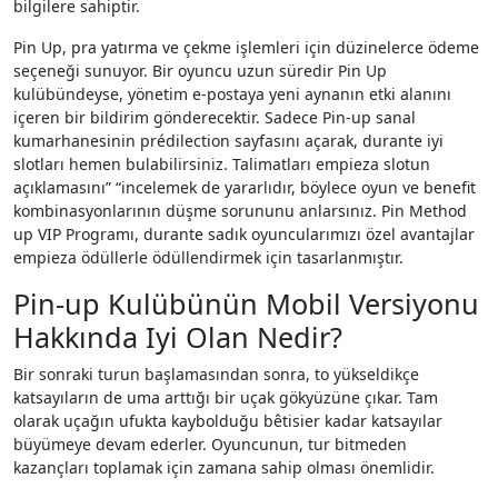
bilgilere sahiptir.
Pin Up, pra yatırma ve çekme işlemleri için düzinelerce ödeme
seçeneği sunuyor. Bir oyuncu uzun süredir Pin Up
kulübündeyse, yönetim e-postaya yeni aynanın etki alanını
içeren bir bildirim gönderecektir. Sadece Pin-up sanal
kumarhanesinin prédilection sayfasını açarak, durante iyi
slotları hemen bulabilirsiniz. Talimatları empieza slotun
açıklamasını” “incelemek de yararlıdır, böylece oyun ve benefit
kombinasyonlarının düşme sorununu anlarsınız. Pin Method
up VIP Programı, durante sadık oyuncularımızı özel avantajlar
empieza ödüllerle ödüllendirmek için tasarlanmıştır.
Pin-up Kulübünün Mobil Versiyonu
Hakkında Iyi Olan Nedir?
Bir sonraki turun başlamasından sonra, to yükseldikçe
katsayıların de uma arttığı bir uçak gökyüzüne çıkar. Tam
olarak uçağın ufukta kaybolduğu bêtisier kadar katsayılar
büyümeye devam ederler. Oyuncunun, tur bitmeden
kazançları toplamak için zamana sahip olması önemlidir.