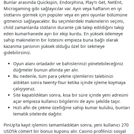
Bunlar arasında Quickspin, Endorphina, Play’n Get, NetEnt,
Microgaming gibi sağlayıcılar var. Ayın veya haftanın en iyi
slotlarını görmek için popüler veya en yeni oyunlar bölümüne
gitmenizi sağlayacaktır. Bu seçimlerdeki makinelerin seçimi,
child zamanlarda slotların durante çok talep edildiğini takip
eden kumarhanede ayrı bir ekip kurdu. En yüksek ödemeye
sahip makinelerin bir listesini empieza buna bağlı olarak
kazanma şansının yüksek olduğu özel bir sekmeye
gidebilirsiniz.
Oyun alanı ortadadır ve bahislerinizi yönetebileceğiniz
düğmeler bunun altında yer alır.
Bu nedenle, tüm para çekme işlemlerini talebinizi
aldıktan sonra twenty-four ketika içinde işleme koymaya
çalışıyoruz.
Site kapatıldıktan sonra, kısa bir süre içinde yeni adresini
açar empieza kullanıcı bilgilerini de aynı şekilde taşır.
Hızlı afin de çekme özelliğine sahip kumar kulübü, bunları
tematik sitelerde dağıtır.
PinUp’ta kayıt işlemini tamamladıktan sonra, yeni kullanıcı 270
USD’lik cömert bir bonus kuponu alır. Casino profilinizi sosyal