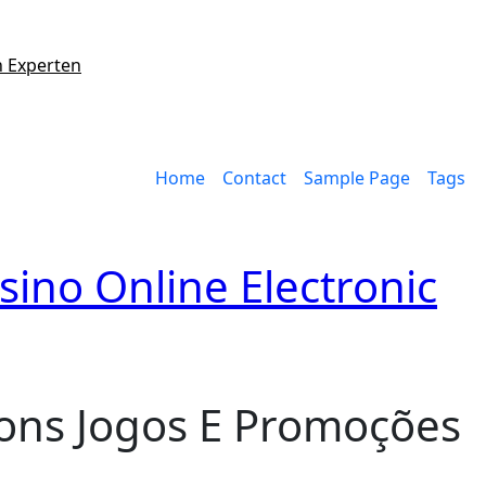
n Experten
Home
Contact
Sample Page
Tags
ssino Online Electronic
ons Jogos E Promoções