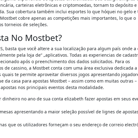
cária, carteiras eletrônicas e criptomoedas, tornam to depósito e
a. Sua cobertura também inclui esportes lo que hóquei no gelo e 
a Mostbet cobre apenas as competições mais importantes, lo que o
s torneios de seleções.
ta No Mostbet?
OS, basta que você altere a sua localização para algum país onde a
lmente pela loja de“ „aplicativos. Todas as experiencias de cadast
lecionado após o preenchimento dos dados solicitados. Para os
gos de cassino, a Mostbet conta com uma área exclusiva dedicada 
s quais te permite aproveitar diversos jogos apresentando jogador
que da casa para apostas Mostbet – assim como em muitas outras – 
e apostas nos principais eventos desta modalidade.
r dinheiro no ano de sua conta elizabeth fazer apostas em seus ev
mesas apresentando a maior seleção possível de lignes de apostas
nas que os utilizadores forneçam o seu endereço de correio electr