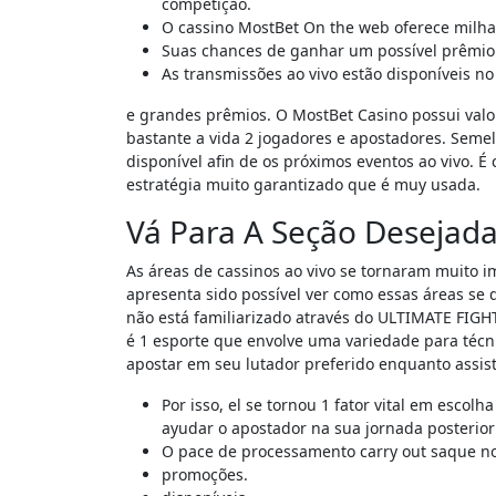
competição.
O cassino MostBet On the web oferece milha
Suas chances de ganhar um possível prêmio
As transmissões ao vivo estão disponíveis n
e grandes prêmios. O MostBet Casino possui valo
bastante a vida 2 jogadores e apostadores. Semel
disponível afin de os próximos eventos ao vivo. 
estratégia muito garantizado que é muy usada.
Vá Para A Seção Desejad
As áreas de cassinos ao vivo se tornaram muito i
apresenta sido possível ver como essas áreas se
não está familiarizado através do ULTIMATE FIG
é 1 esporte que envolve uma variedade para técn
apostar em seu lutador preferido enquanto assist
Por isso, el se tornou 1 fator vital em escol
ayudar o apostador na sua jornada posterio
O pace de processamento carry out saque no
promoções.