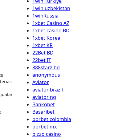
1win Turkiye
1win uzbekistan
1winRussia
1xbet Casino AZ
1xbet casino BD
1xbet Korea
1xbet KR
22Bet BD
22bet IT
888starz bd
anonymous
terias
Aviator
aviator brazil
igualar
aviator ng
Bankobet
Basaribet
s
bbrbet colombia
bbrbet mx
bizzo casino