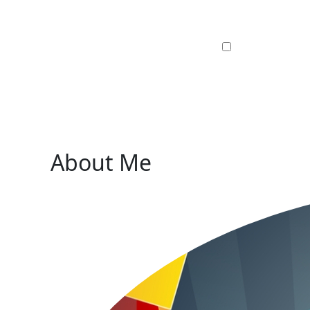
About Me