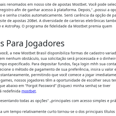
ais renomados em nosso site de apostas Mostbet. Você pode selec
registro afin de ganhar acesso à plataforma. Depois,“ „possui a op
o e senha criados automaticamente. Senti carência da opção de p
site de apostas 20Bet. A diversidade de carteiras eletrônicas tam
ay e AstroPay. O programa de fidelidade da Mostbet premia quem
s Para Jogadores
ocê, a new Mostbet Brasil disponibiliza formas de cadastro variad
em nenhum obstáculo, sua solicitação será processada e o dinheir
mpo especificado. Para depositar fundos, faça login mhh sua cont
ecione o método de pagamento de sua preferência, insira u valor e
 instantaneamente, permitindo que você comece a jogar imediatame
ne games, nossos jogadores têm a oportunidade de escolher seus t
lique abaixo em “Forgot Password” (Esqueci minha senha) se tiver
rá redefinida
mostbet
.
sentando todas as opções“ „principales com acesso simples e prá
a um tempo relativamente curto tornou-se o dos principais títulos