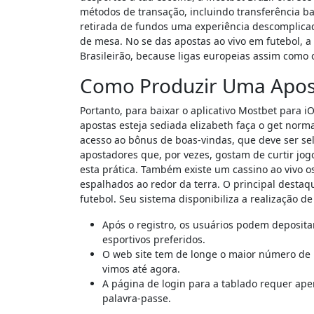
métodos de transação, incluindo transferência ban
retirada de fundos uma experiência descomplicad
de mesa. No se das apostas ao vivo em futebol, 
Brasileirão, because ligas europeias assim como o
Como Produzir Uma Apos
Portanto, para baixar o aplicativo Mostbet para i
apostas esteja sediada elizabeth faça o get norma
acesso ao bônus de boas-vindas, que deve ser se
apostadores que, por vezes, gostam de curtir jo
esta prática. Também existe um cassino ao vivo o
espalhados ao redor da terra. O principal desta
futebol. Seu sistema disponibiliza a realização d
Após o registro, os usuários podem deposita
esportivos preferidos.
O web site tem de longe o maior número de 
vimos até agora.
A página de login para a tablado requer ape
palavra-passe.