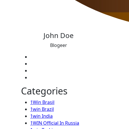
John Doe
Blogeer
Categories
1Win Brasil
1win Brazil
1win India
1WIN Official In Russia