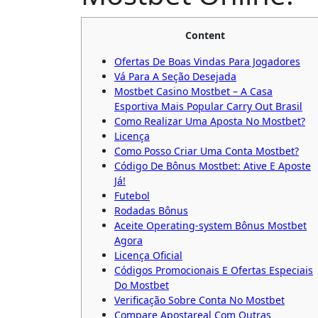
Content
Ofertas De Boas Vindas Para Jogadores
Vá Para A Seção Desejada
Mostbet Casino Mostbet – A Casa
Esportiva Mais Popular Carry Out Brasil
Como Realizar Uma Aposta No Mostbet?
Licença
Como Posso Criar Uma Conta Mostbet?
Código De Bônus Mostbet: Ative E Aposte
Já!
Futebol
Rodadas Bônus
Aceite Operating-system Bônus Mostbet
Agora
Licença Oficial
Códigos Promocionais E Ofertas Especiais
Do Mostbet
Verificação Sobre Conta No Mostbet
Compare Apostareal Com Outras