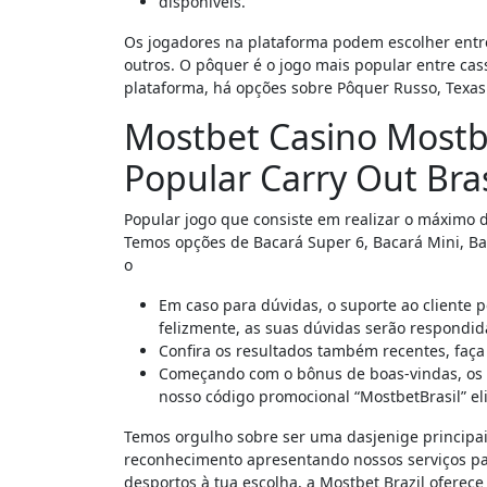
disponíveis.
Os jogadores na plataforma podem escolher entre
outros. O pôquer é o jogo mais popular entre cass
plataforma, há opções sobre Pôquer Russo, Texas
Mostbet Casino Mostbe
Popular Carry Out Bras
Popular jogo que consiste em realizar o máximo 
Temos opções de Bacará Super 6, Bacará Mini, Bac
o
Em caso para dúvidas, o suporte ao cliente p
felizmente, as suas dúvidas serão respondi
Confira os resultados também recentes, faça
Começando com o bônus de boas-vindas, os 
nosso código promocional “MostbetBrasil” el
Temos orgulho sobre ser uma dasjenige principai
reconhecimento apresentando nossos serviços par
desportos à tua escolha, a Mostbet Brazil oferece