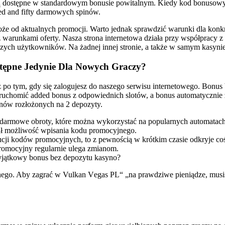
e są dostępne w standardowym bonusie powitalnym. Kiedy kod bonusowy
ed and fifty darmowych spinów.
oże od aktualnych promocji. Warto jednak sprawdzić warunki dla ko
ę z warunkami oferty. Nasza strona internetowa działa przy współpracy
zych użytkowników. Na żadnej innej stronie, a także w samym kasynie,
tępne Jedynie Dla Nowych Graczy?
o tym, gdy się zalogujesz do naszego serwisu internetowego. Bonus be
uchomić added bonus z odpowiednich slotów, a bonus automatycznie 
inów rozłożonych na 2 depozyty.
m darmowe obroty, które można wykorzystać na popularnych automatach
 miał możliwość wpisania kodu promocyjnego.
bucji kodów promocyjnych, to z pewnością w krótkim czasie odkryje coś
romocyjny regularnie ulega zmianom.
yjątkowy bonus bez depozytu kasyno?
nеgo. Abу zаgrаć w Vulkаn Vеgаs PL“ „nа prаwdziwе piеniądzе, musisz