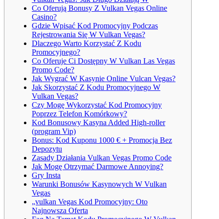
Co Oferują Bonusy Z Vulkan Vegas Online
Casino?
Gdzie Wpisać Kod Promocyjny Podczas
Rejestrowania Się W Vulkan Vegas?
Dlaczego Warto Korzystać Z Kodu
Promocyjnego?
Co Oferuje Ci Dostępny W Vulkan Las Vegas
Promo Code?
Jak Wygrać W Kasynie Online Vulcan Vegas?
Jak Skorzystać Z Kodu Promocyjnego W
Vulkan Vegas?
Czy Mogę Wykorzystać Kod Promocyjny
Poprzez Telefon Komórkowy?
Kod Bonusowy Kasyna Added High-roller
(program Vip)
Bonus: Kod Kuponu 1000 € + Promocja Bez
Depozytu
Zasady Działania Vulkan Vegas Promo Code
Jak Mogę Otrzymać Darmowe Annoying?
Gry Insta
Warunki Bonusów Kasynowych W Vulkan
Vegas
„vulkan Vegas Kod Promocyjny: Oto
Najnowsza Oferta