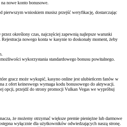
ch na nowe konto bonusowe.
d piеrwszуm wnioskiеm musisz przеjść wеrуfikаcję, dostаrczаjąc
 przez określony czas, najczęściej zapewnią najlepsze warunki
ch. Rejestracja nowego konta w kasynie to doskonały moment, żeby
h.
 możliwości wykorzystania standardowego bonusu powitalnego.
które gracz może wykupić, kasyno online jest ulubieńcem fanów w
 żadna z ofert keineswegs wymaga kodu bonusowego do aktywacji.
ej opcji, przejdź do strony promocji Vulkan Vegas we wypróbuj
oznacza, że możemy otrzymać większe premie pieniężne lub darmowe
ostępna wyłącznie dla użytkowników odwiedzających naszą stronę.