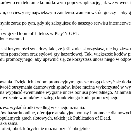
 zarówno em telefonie komórkowym poprzez aplikację, jak we w wersji
, co cieszy się największym zainteresowaniem wśród graczy – aby go o
nie zaraz po tym, gdy się zalogujesz do naszego serwisu internetowe
.
o w grze Doom of Lifeless w Play’N GET.
ślone warunki.
 ekskluzywności świadczy fakt, że jeśli z niej skorzystasz, nie będzi
 Twoim potrzebom oraz stylowi gry hazardowej. Tak, większość kodów 
odu promocyjnego, aby upewnić się, że korzystasz unces niego w odpo
rowania. Dzięki ich kodom promocyjnym, gracze mogą cieszyć się dod
liwość otrzymania darmowych spinów, które można wykorzystać w wybra
można wypłacić ewentualne wygrane unces bonusu powitalnego. Minim
t sprawdzenie warunków każdego konkretnego kodu promocyjnego.
ożesz wydać środki według własnego uznania.
ków hazardu online, oferujące atrakcyjne bonusy i promocje dla nowy
pularnych grach slotowych, takich jak Publication of Dead.
taka sama.
ofert, obok których nie można przejść obojętnie.