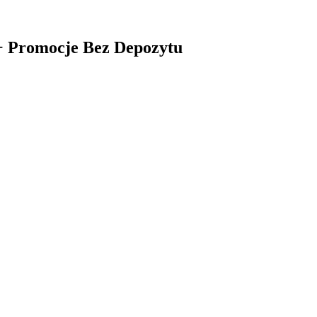
+ Promocje Bez Depozytu