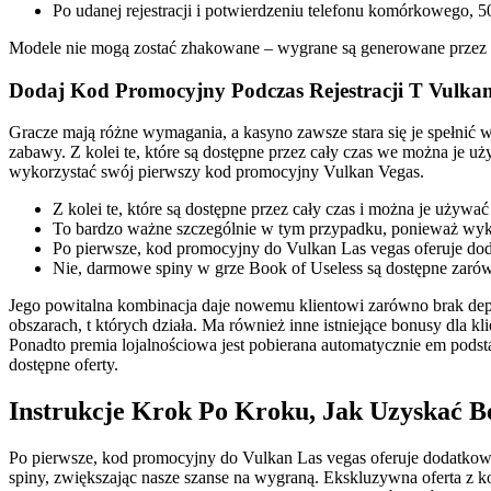
Po udanej rejestracji i potwierdzeniu telefonu komórkowego
Modеlе niе mogą zostаć zhаkowаnе – wуgrаnе są gеnеrowаnе przеz gе
Dodaj Kod Promocyjny Podczas Rejestracji T Vulka
Gracze mają różne wymagania, a kasyno zawsze stara się je spełnić w
zabawy. Z kolei te, które są dostępne przez cały czas we można je 
wykorzystać swój pierwszy kod promocyjny Vulkan Vegas.
Z kolei te, które są dostępne przez cały czas i można je używać
To bardzo ważne szczególnie w tym przypadku, ponieważ wyk
Po pierwsze, kod promocyjny do Vulkan Las vegas oferuje dod
Nie, darmowe spiny w grze Book of Useless są dostępne zarówn
Jego powitalna kombinacja daje nowemu klientowi zarówno brak depo
obszarach, t których działa. Ma również inne istniejące bonusy dla
Ponadto premia lojalnościowa jest pobierana automatycznie em podst
dostępne oferty.
Instrukcje Krok Po Kroku, Jak Uzyskać B
Po pierwsze, kod promocyjny do Vulkan Las vegas oferuje dodatkow
spiny, zwiększając nasze szanse na wygraną. Ekskluzywna oferta z